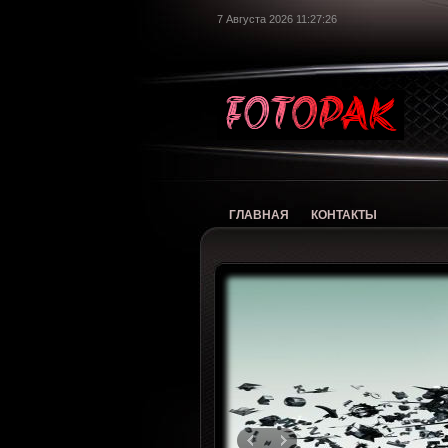
7 Августа 2026 11:27:27
foto
ГЛАВНАЯ
КОНТАКТЫ