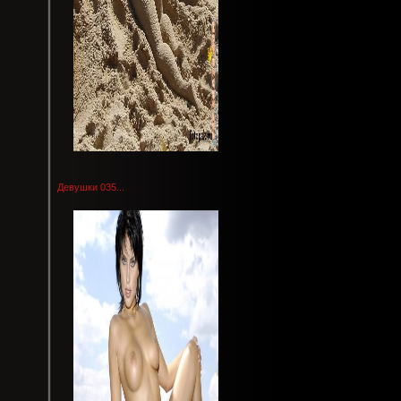
Девушки 035...