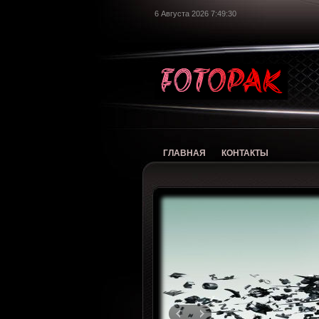
6 Августа 2026 7:49:31
foto
ГЛАВНАЯ
КОНТАКТЫ