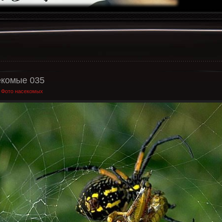
комые 035
:
Фото насекомых