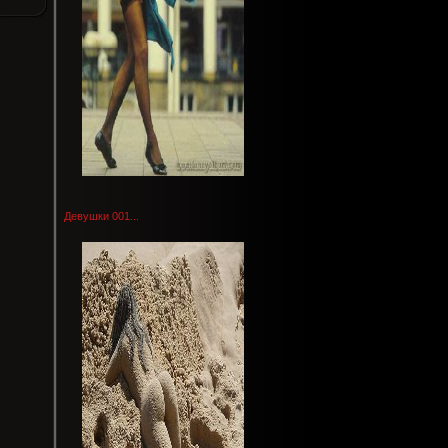
Девушки 001...