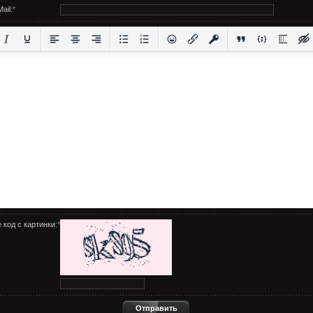
ail:
*
 код с картинки:
*