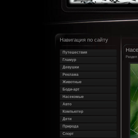
Навигация по сайту
Насе
Путешествия
Раздел
Гламур
Девушки
Реклама
Животные
Боди-арт
Насекомые
Авто
Компьютер
Дети
Природа
Спорт