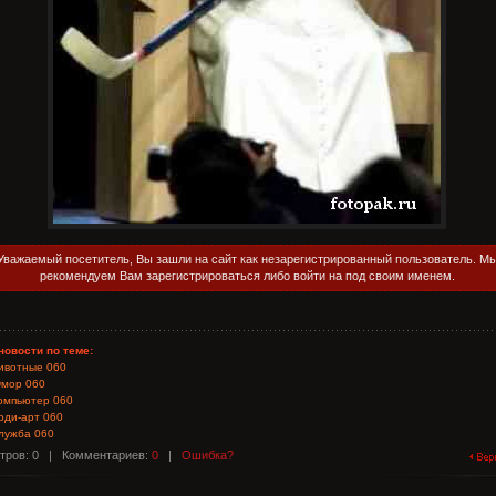
Уважаемый посетитель, Вы зашли на сайт как незарегистрированный пользователь. М
рекомендуем Вам зарегистрироваться либо войти на под своим именем.
новости по теме:
ивотные 060
мор 060
омпьютер 060
оди-арт 060
лужба 060
тров: 0 |
Комментариев:
0
|
Ошибка?