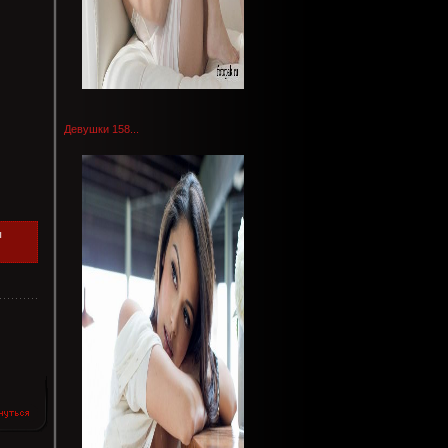
Девушки 158...
ы