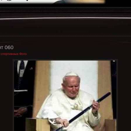
т 060
:
спортивные Фото