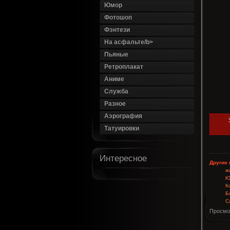
Юмор
Фотошоп
Фэнтези
На асфальте/b>
Пьяные
Ретроплакат
Аниме
Служба
Разное
Аэрография
Татуировки
Интересное
Другие 
ж
Ю
К
Б
С
Просмо