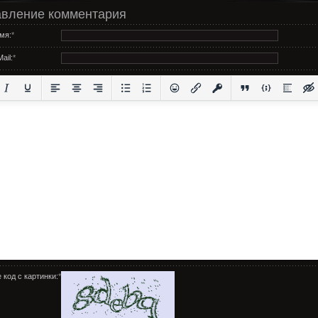
вление комментария
мя:
*
ail:
*
 код с картинки:
*