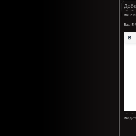
Доба
Ваше И
Ваш E-M
Введите