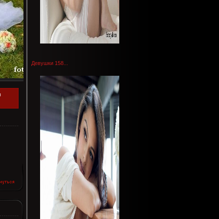
Девушки 158...
ы