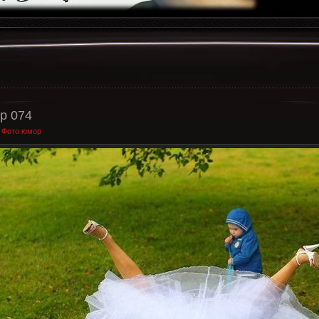
р 074
:
Фото юмор