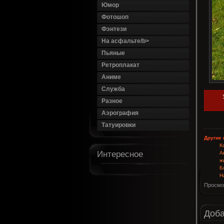
Юмор
Фотошоп
Фэнтези
На асфальте/b>
Пьяные
Ретроплакат
Аниме
Служба
Разное
Аэрография
Татуировки
Другие 
К
Интересное
А
ж
Б
Н
Просмо
Доба