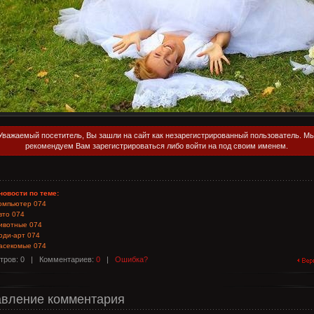
Уважаемый посетитель, Вы зашли на сайт как незарегистрированный пользователь. М
рекомендуем Вам зарегистрироваться либо войти на под своим именем.
новости по теме:
омпьютер 074
вто 074
ивотные 074
оди-арт 074
асекомые 074
тров: 0 |
Комментариев:
0
|
Ошибка?
вление комментария