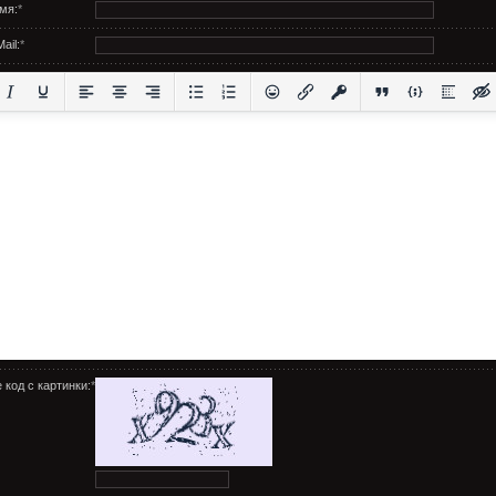
мя:
*
ail:
*
 код с картинки:
*