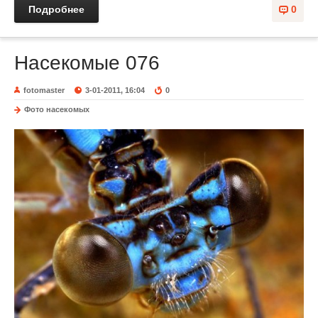
Подробнее
0
Насекомые 076
fotomaster
3-01-2011, 16:04
0
Фото насекомых