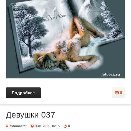
Подробнее
0
Девушки 037
fotomaster
3-01-2011, 16:15
0