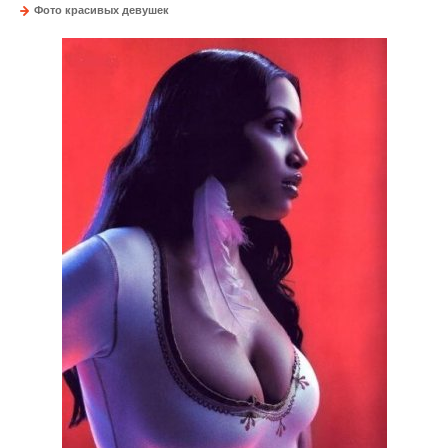
Фото красивых девушек