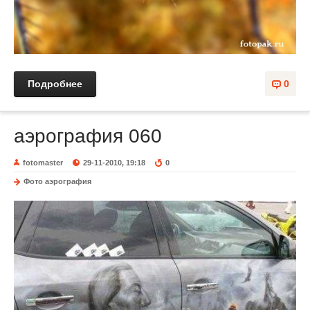
Подробнее
0
аэрография 060
fotomaster
29-11-2010, 19:18
0
Фото аэрография