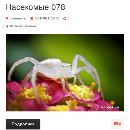
Насекомые 078
fotomaster
3-01-2011, 16:05
0
Фото насекомых
Подробнее
0