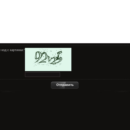
 код с картинки:
*