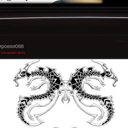
ировки088
:
татуировки фото