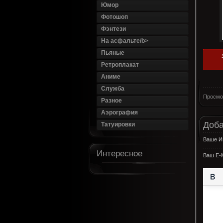
Юмор
Фотошоп
Фэнтези
На асфальте/b>
Пьяные
Ретроплакат
Аниме
Служба
Просмо
Разное
Аэрография
Доба
Татуировки
Ваше И
Интересное
Ваш E-M