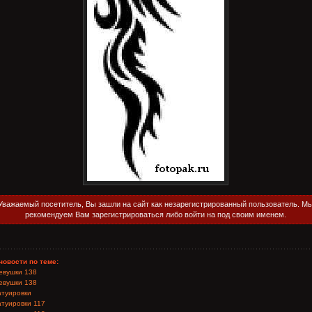
Уважаемый посетитель, Вы зашли на сайт как незарегистрированный пользователь. М
рекомендуем Вам зарегистрироваться либо войти на под своим именем.
новости по теме:
евушки 138
евушки 138
атуировки
атуировки 117