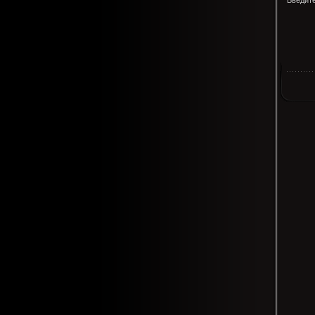
Введите