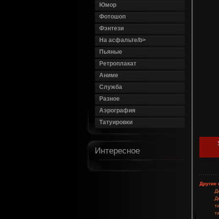
Юмор
Фотошоп
Фэнтези
На асфальте/b>
Пьяные
Ретроплакат
Аниме
Служба
Разное
Аэрография
Татуировки
Интересное
Другие 
Д
Д
т
т