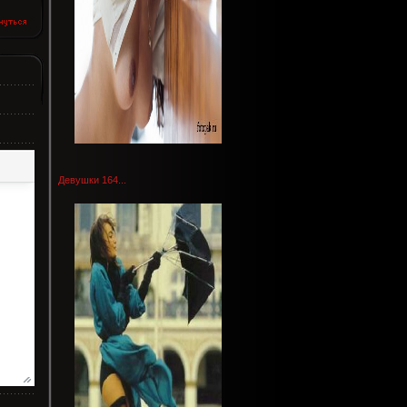
Девушки 164...