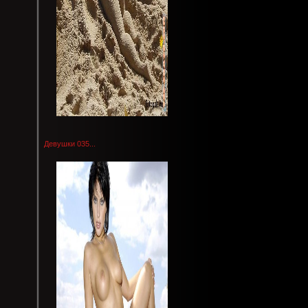
Девушки 035...