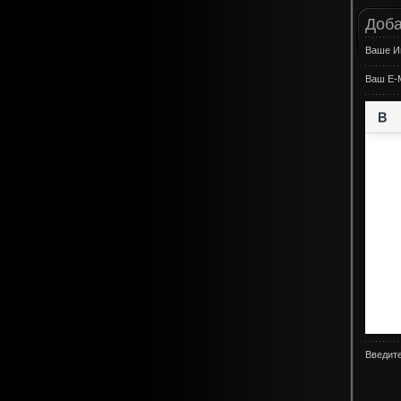
Доба
Ваше И
Ваш E-M
Введите