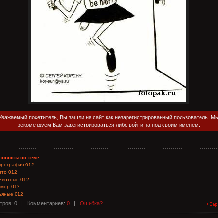
Уважаемый посетитель, Вы зашли на сайт как незарегистрированный пользователь. М
рекомендуем Вам зарегистрироваться либо войти на под своим именем.
новости по теме:
эрография 012
вто 012
ивотные 012
мор 012
ьяные 012
тров: 0 |
Комментариев:
0
|
Ошибка?