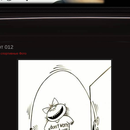
т 012
:
спортивные Фото