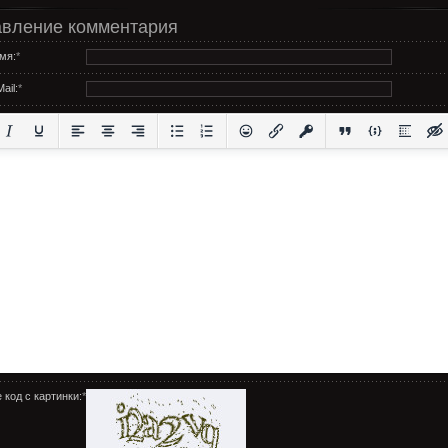
вление комментария
мя:
*
ail:
*
 код с картинки:
*