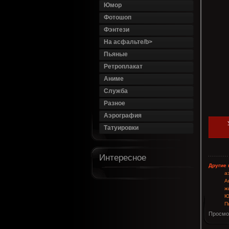
Юмор
Фотошоп
Фэнтези
На асфальте/b>
Пьяные
Ретроплакат
Аниме
Служба
Разное
Аэрография
Татуировки
Интересное
Другие 
а
А
ж
Ю
П
Просмо