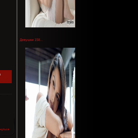
Девушки 158...
ы