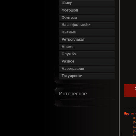
Юмор
Фотошоп
Фэнтези
На асфальте/b>
Пьяные
Ретроплакат
Аниме
Служба
Разное
Аэрография
Татуировки
Интересное
Другие 
Ю
Р
Р
Р