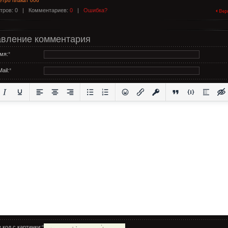
етро плакат 006
тров: 0 |
Комментариев:
0
|
Ошибка?
вление комментария
мя:
*
ail:
*
 код с картинки:
*