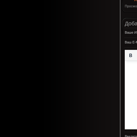
Р
Просмо
Доба
Ваше И
Ваш E-M
Введите