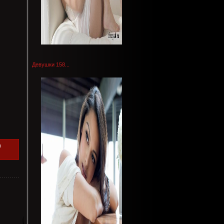
Девушки 158...
ы