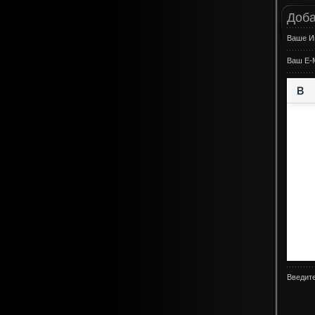
Доба
Ваше И
Ваш E-M
Введите