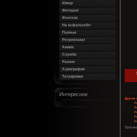
Юмор
Фотошоп
Фэнтези
На асфальте/b>
Пьяные
Ретроплакат
Аниме
Служба
Разное
Аэрография
Татуировки
Интересное
Другие 
Р
Р
Р
Р
Р
Просмо