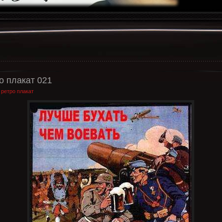
о плакат 021
:
ретро плакат