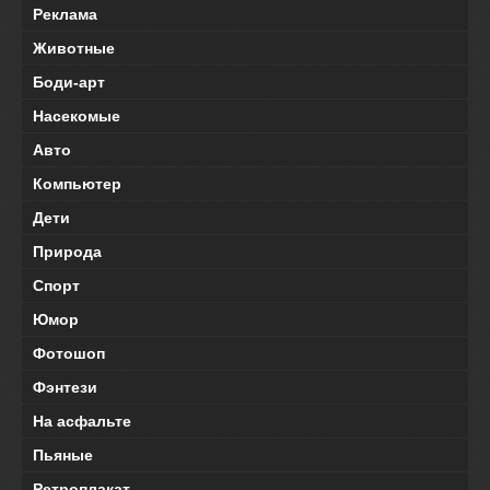
Реклама
Животные
Боди-арт
Насекомые
Авто
Компьютер
Дети
Природа
Спорт
Юмор
Фотошоп
Фэнтези
На асфальте
Пьяные
Ретроплакат