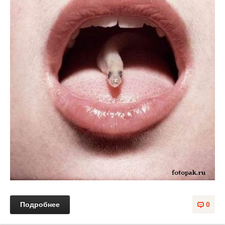
Подробнее
0