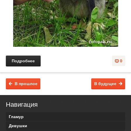
Подробнее
0
В прошлое
В будущее
Навигация
Гламур
Девушки