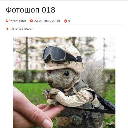
Фотошоп 018
fotomaster
23-05-2008, 20:40
0
Фото фотошоп