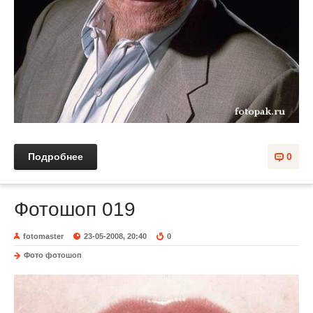
Подробнее
0
Фотошоп 019
fotomaster
23-05-2008, 20:40
0
Фото фотошоп