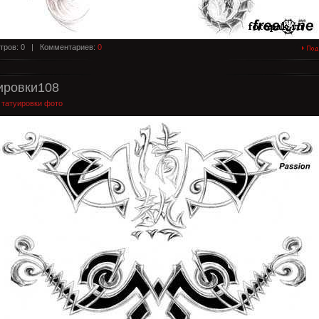
тров: 0 |
Комментариев:
0
ировки108
:
татуировки фото