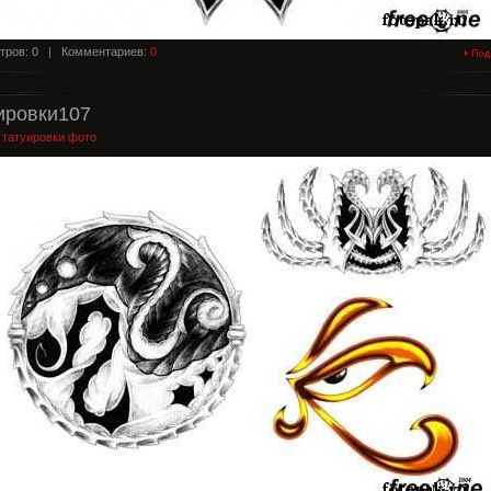
тров: 0 |
Комментариев:
0
ировки107
:
татуировки фото