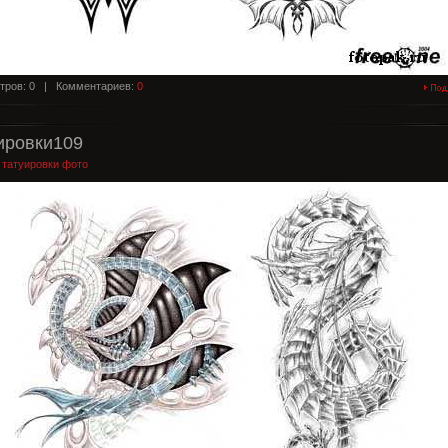
тров: 0 |
Комментариев:
0
ировки109
:
татуировки фото