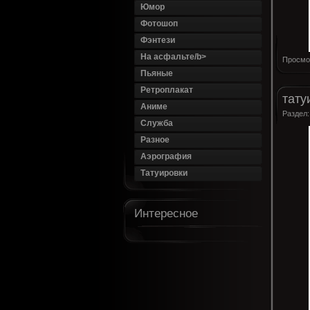
Юмор
Фотошоп
Фэнтези
На асфальте/b>
Просмо
Пьяные
Ретроплакат
тату
Аниме
Раздел
Служба
Разное
Аэрография
Татуировки
Интересное