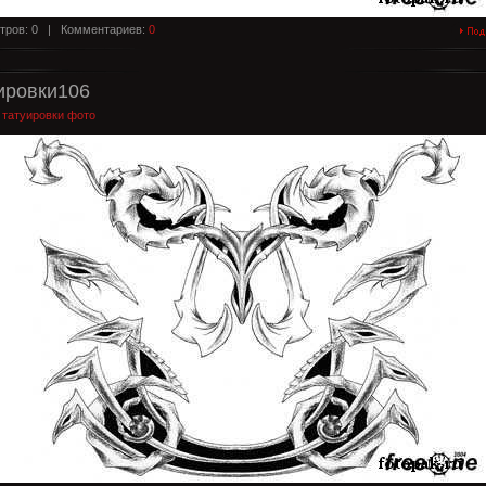
тров: 0 |
Комментариев:
0
ировки106
:
татуировки фото