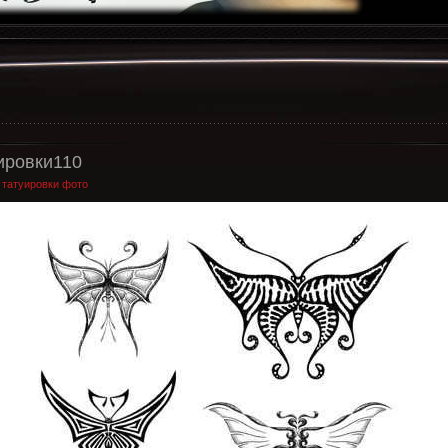
ировки110
:
татуировки фото