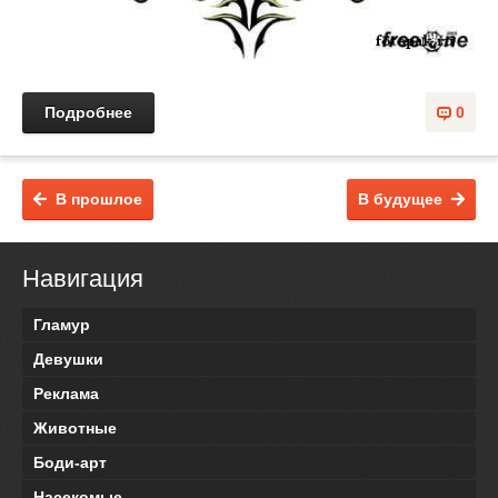
Подробнее
0
В прошлое
В будущее
Навигация
Гламур
Девушки
Реклама
Животные
Боди-арт
Насекомые