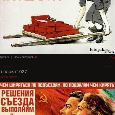
тров: 0 |
Комментариев:
0
о плакат 027
:
ретро плакат