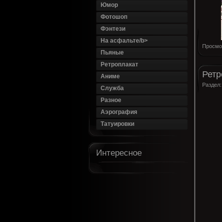
Юмор
Фотошоп
Фэнтези
На асфальте/b>
Просмо
Пьяные
Ретроплакат
Ретр
Аниме
Раздел
Служба
Разное
Аэрография
Татуировки
Интересное