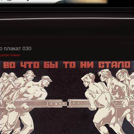
о плакат 030
:
ретро плакат