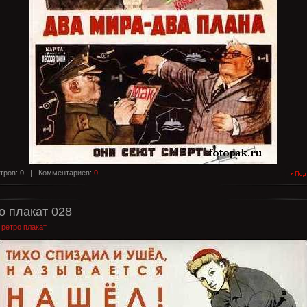
тров: 0 |
Комментариев:
0
о плакат 028
:
ретро плакат