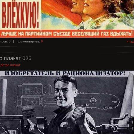
тров: 0 |
Комментариев:
0
о плакат 026
:
ретро плакат