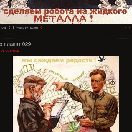
тров: 0 |
Комментариев:
0
о плакат 029
:
ретро плакат