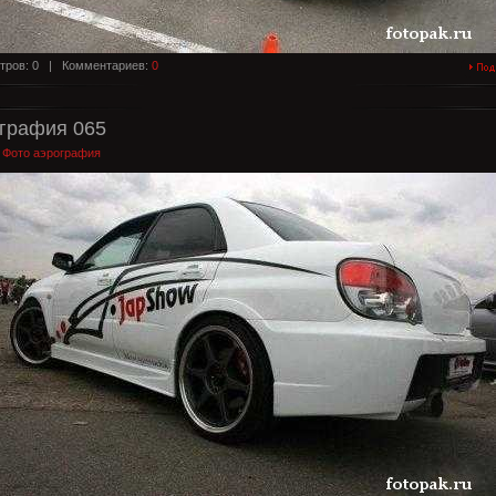
тров: 0 |
Комментариев:
0
графия 065
:
Фото аэрография