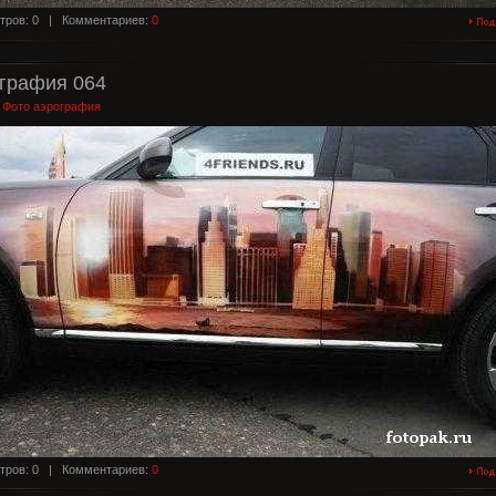
тров: 0 |
Комментариев:
0
графия 064
:
Фото аэрография
тров: 0 |
Комментариев:
0