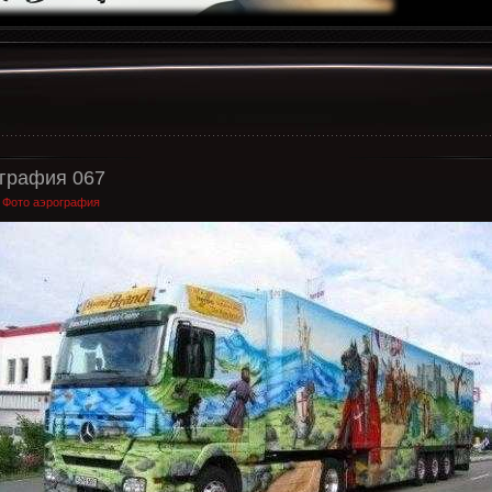
графия 067
:
Фото аэрография