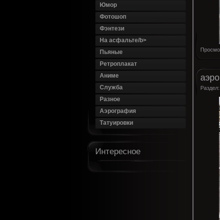
Юмор
Фотошоп
Фэнтези
На асфальте/b>
Просмо
Пьяные
Ретроплакат
Аниме
аэро
Служба
Раздел
Разное
Аэрография
Татуировки
Интересное