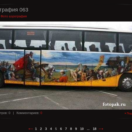
графия 063
:
Фото аэрография
тров: 0 |
Комментариев:
0
1
2
3
4
5
6
7
8
9
10
...
18