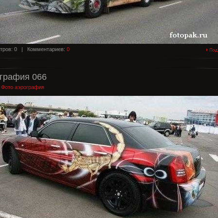
тров: 0 |
Комментариев:
0
графия 066
:
Фото аэрография