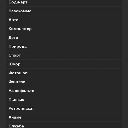
Боди-арт
Насекомые
Авто
Компьютер
Дети
Природа
Спорт
Юмор
Фотошоп
Фэнтези
На асфальте
Пьяные
Ретроплакат
Аниме
Служба