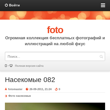
Войти
foto
Огромная коллекция бесплатных фотографий и
иллюстраций на любой фкус
Полная версия сайта
Насекомые 082
fotomaster
26-09-2011, 21:24
0
Фото насекомых