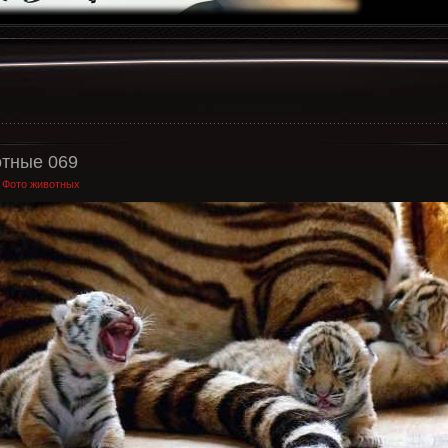
тные 069
:
Фото животных