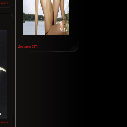
Девушки 057...