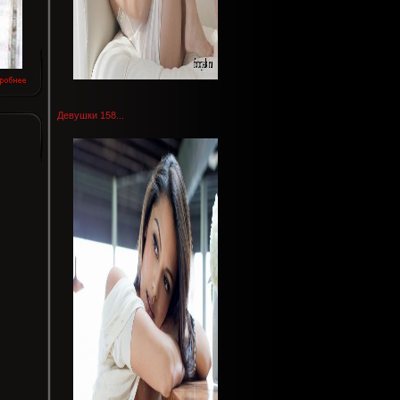
Девушки 158...