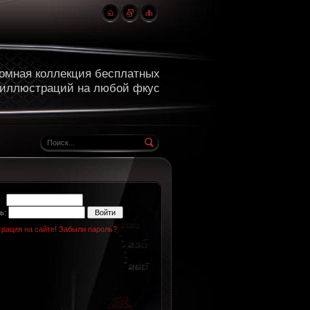
омная коллекция бесплатных
 иллюстраций на любой фкус
н:
ь:
трация на сайте!
Забыли пароль?