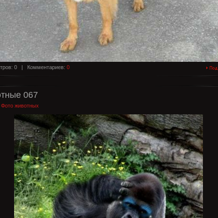
тров: 0 |
Комментариев:
0
тные 067
:
Фото животных