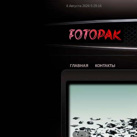
6 Августа 2026 5:29:17
foto
ГЛАВНАЯ
КОНТАКТЫ