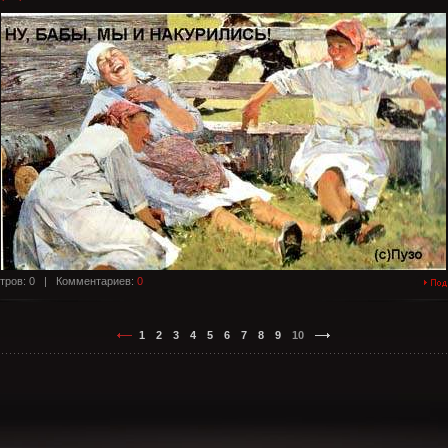
тров: 0 |
Комментариев:
0
1
2
3
4
5
6
7
8
9
10