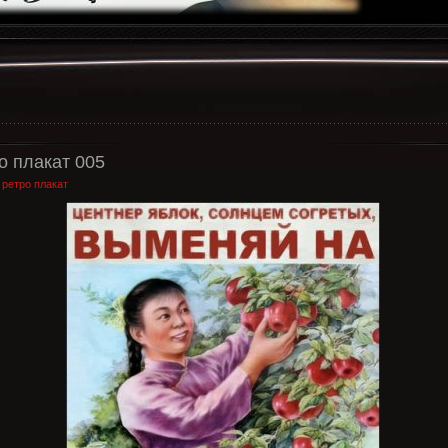
о плакат 005
:
ретро плакат