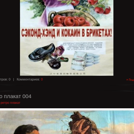
тров: 0 |
Комментариев:
0
о плакат 004
:
ретро плакат