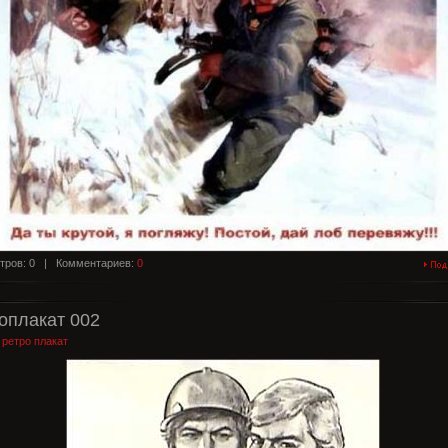
тров: 0 |
Комментариев:
0
оплакат 002
:
ретро плакат