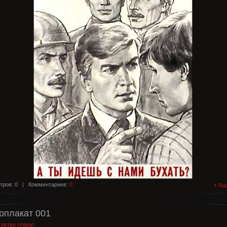
тров: 0 |
Комментариев:
0
оплакат 001
:
ретро плакат