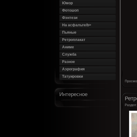
Юмор
Фотошоп
Фэнтези
На асфальте/b>
Пьяные
Ретроплакат
Аниме
Служба
Разное
Аэрография
Татуировки
Просмо
Интересное
Ретр
Раздел