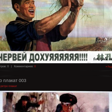
тров: 0 |
Комментариев:
0
о плакат 003
:
ретро плакат