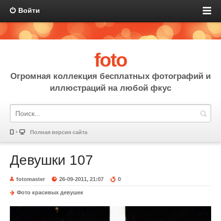
Войти
foto
Огромная коллекция бесплатных фотографий и
иллюстраций на любой фкус
Полная версия сайта
Девушки 107
fotomaster
26-09-2011, 21:07
0
Фото красивых девушек