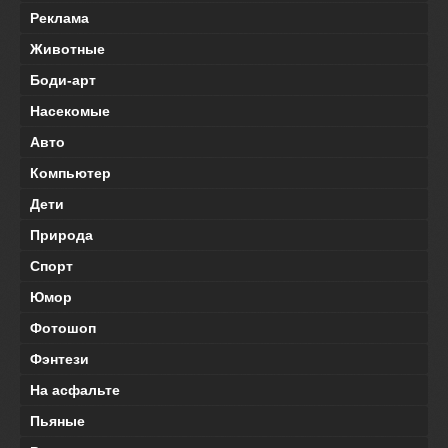
Реклама
Животные
Боди-арт
Насекомые
Авто
Компьютер
Дети
Природа
Спорт
Юмор
Фотошоп
Фэнтези
На асфальте
Пьяные