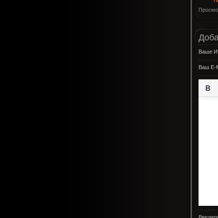
П
Просмо
Доба
Ваше И
Ваш E-M
Введите