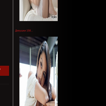
Девушки 158...
ы