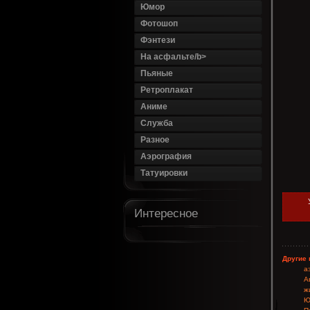
Юмор
Фотошоп
Фэнтези
На асфальте/b>
Пьяные
Ретроплакат
Аниме
Служба
Разное
Аэрография
Татуировки
Интересное
Другие 
а
А
ж
Ю