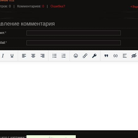
ьяные 011
тров: 0 |
Комментариев:
0
|
Ошибка?
вление комментария
мя:
*
ail:
*
 код с картинки:
*