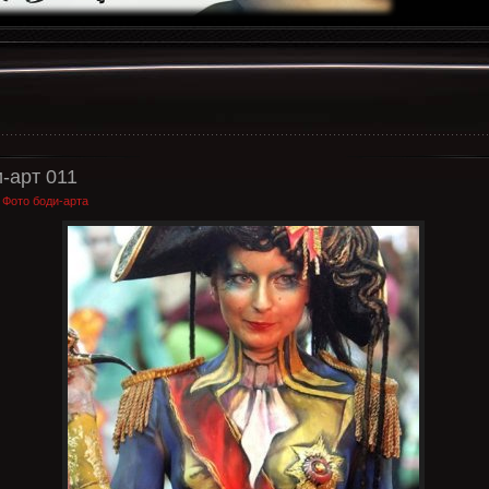
-арт 011
:
Фото боди-арта