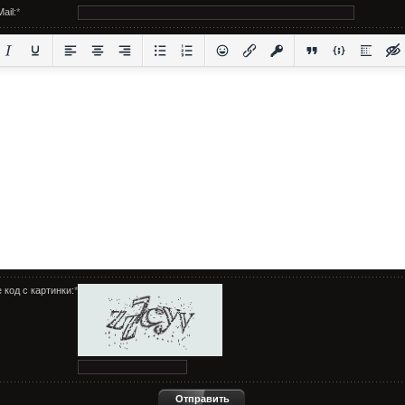
ail:
*
 код с картинки:
*