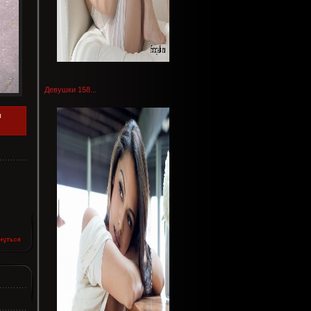
Девушки 158...
ы