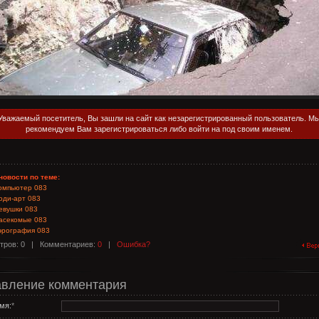
Уважаемый посетитель, Вы зашли на сайт как незарегистрированный пользователь. М
рекомендуем Вам зарегистрироваться либо войти на под своим именем.
новости по теме:
омпьютер 083
оди-арт 083
евушки 083
асекомые 083
эрография 083
тров: 0 |
Комментариев:
0
|
Ошибка?
вление комментария
мя:
*