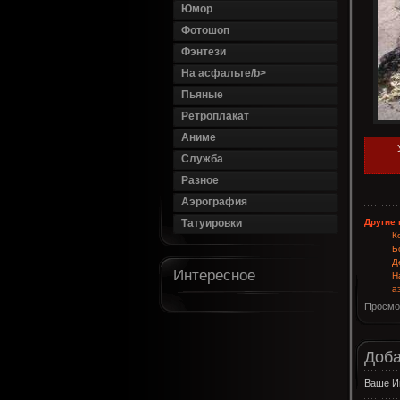
Юмор
Фотошоп
Фэнтези
На асфальте/b>
Пьяные
Ретроплакат
Аниме
Служба
Разное
Аэрография
Другие 
Татуировки
К
Б
Д
Интересное
Н
а
Просмо
Доба
Ваше И