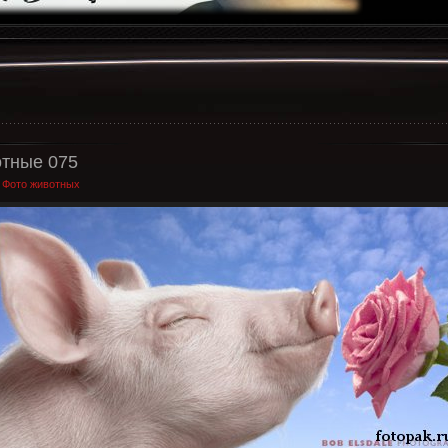
тные 075
:
Фото животных