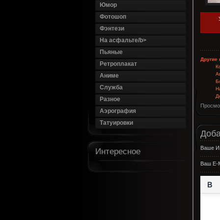
Юмор
Фотошоп
Фэнтези
На асфальте/b>
Пьяные
Другие 
Ретроплакат
К
А
Аниме
Б
Служба
Н
Д
Разное
Просмо
Аэрография
Татуировки
Доба
Ваше И
Интересное
Ваш E-M