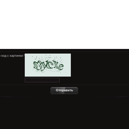
 код с картинки:
*