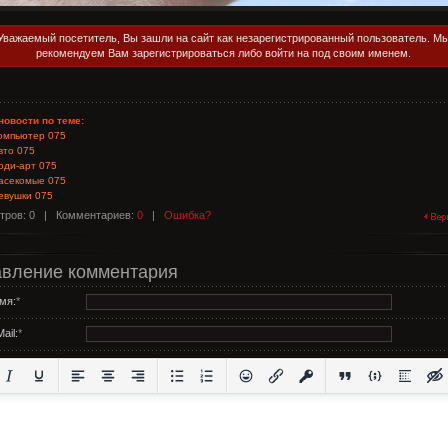
Уважаемый посетитель, Вы зашли на сайт как незарегистрированный пользователь. М
рекомендуем Вам зарегистрироваться либо войти на под своим именем.
новости по теме:
омпьютер 075
вто 075
оди-арт 075
асекомые 075
евушки 075
тров: 0 |
Комментариев:
0
|
Ошибка?
вление комментария
мя:
*
ail:
*